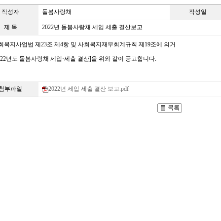
작성자
돌봄사랑채
작성일
제 목
2022년 돌봄사랑채 세입 세출 결산보고
회복지사업법 제
23
조 제
4
항 및 사회복지재무회계규칙 제
19
조에 의거
022
년도 돌봄사랑채 세입
·
세출 결산]
을 위와 같이 공고합니다
.
첨부파일
2022년 세입 세출 결산 보고.pdf